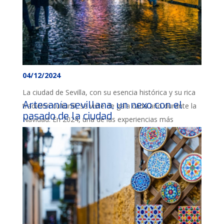
04/12/2024
La ciudad de Sevilla, con su esencia histórica y su rica
Artesanía sevillana, un nexo con el
tradición cultural, se viste de gala cada año durante la
pasado de la ciudad
Navidad. En 2024, una de las experiencias más
destacada