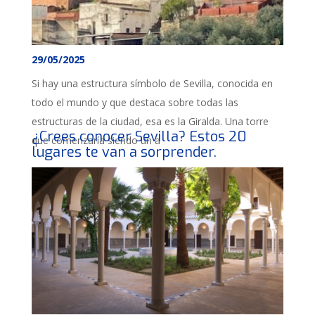
29/05/2025
Si hay una estructura símbolo de Sevilla, conocida en
todo el mundo y que destaca sobre todas las
estructuras de la ciudad, esa es la Giralda. Una torre
¿Crees conocer Sevilla? Estos 20
que comenzaría siendo un a
lugares te van a sorprender.