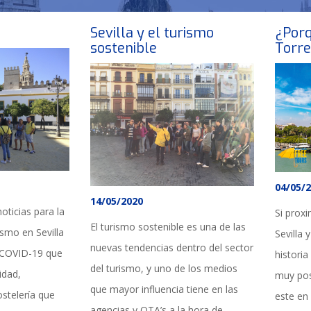
a
Sevilla y el turismo
¿Porq
sostenible
Torre
04/05/
14/05/2020
ticias para la
Si proxi
El turismo sostenible es una de las
ismo en Sevilla
Sevilla 
nuevas tendencias dentro del sector
l COVID-19 que
histori
del turismo, y uno de los medios
idad,
muy pos
que mayor influencia tiene en las
ostelería que
este en
agencias y OTA’s a la hora de