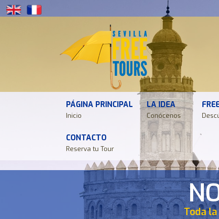
PÁGINA PRINCIPAL
LA IDEA
FRE
Inicio
Conócenos
Desc
CONTACTO
Reserva tu Tour
NO
NO
NO
NO
NO
Toda la
Toda la
Toda la
Toda la
Toda la