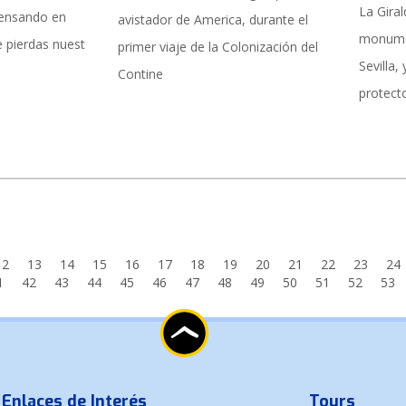
La Giral
pensando en
avistador de America, durante el
monumen
e pierdas nuest
primer viaje de la Colonización del
Sevilla,
Contine
protect
12
13
14
15
16
17
18
19
20
21
22
23
24
1
42
43
44
45
46
47
48
49
50
51
52
53
Enlaces de Interés
Tours