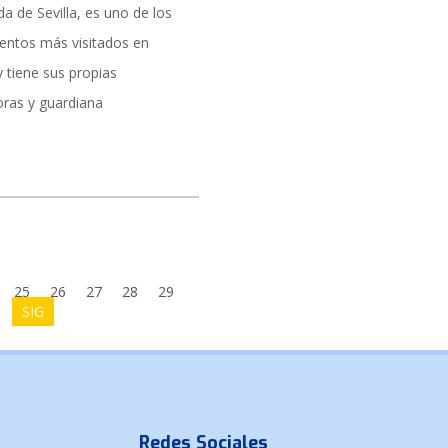
da de Sevilla, es uno de los
tos más visitados en
 y tiene sus propias
oras y guardiana
25
26
27
28
29
SIG
Redes Sociales