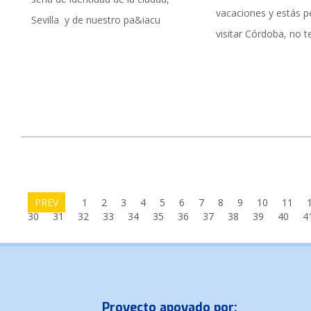
vacaciones y estás 
Sevilla y de nuestro pa&iacu
visitar Córdoba, no t
PREV
1
2
3
4
5
6
7
8
9
10
11
30
31
32
33
34
35
36
37
38
39
40
4
Proyecto apoyado por: