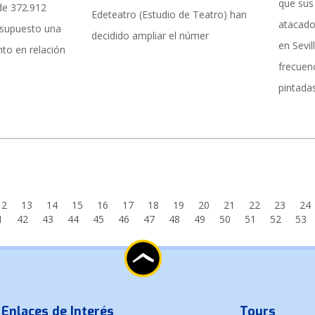
que su
de 372.912
Edeteatro (Estudio de Teatro) han
atacados
 supuesto una
decidido ampliar el númer
en Sevil
nto en relación
frecuen
pintadas
12
13
14
15
16
17
18
19
20
21
22
23
24
1
42
43
44
45
46
47
48
49
50
51
52
53
Enlaces de Interés
Tours