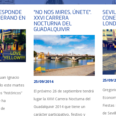
RESPONDE
“NO NOS MIRES, ÚNETE”.
SEVI
VERANO EN
XXVI CARRERA
CONE
NOCTURNA DEL
LOND
GUADALQUIVIR
 Juan Ignacio
25/09/
25/09/2014
do este martes
Gregori
El próximo 26 de septiembre tendrá
s “históricos”
Economí
lugar la XXVI Carrera Nocturna del
e ha
Fiestas
Guadalquivir 2014 que tiene un
 de
de Sevil
carácter participativo, festivo y