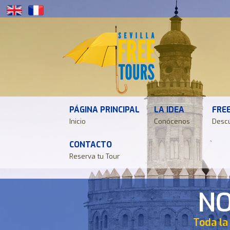
PÁGINA PRINCIPAL
LA IDEA
FRE
Inicio
Conócenos
Desc
CONTACTO
Reserva tu Tour
NO
NO
NO
NO
NO
Toda la
Toda la
Toda la
Toda la
Toda la