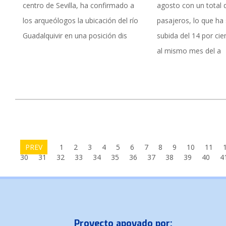
centro de Sevilla, ha confirmado a
agosto con un total 
los arqueólogos la ubicación del río
pasajeros, lo que ha
Guadalquivir en una posición dis
subida del 14 por cie
al mismo mes del a
PREV
1
2
3
4
5
6
7
8
9
10
11
30
31
32
33
34
35
36
37
38
39
40
4
Proyecto apoyado por: