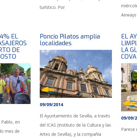
miércole
turístico. Por
Airways
14% EL
Poncio Pilatos amplia
EL A
ASAJEROS
localidades
LIMP
RTO DE
LA G
GOSTO
COV
09/09/2014
El Ayuntamiento de Sevilla, a través
09/09/
 Pablo, en
del ICAS (Instituto de la Cultura y las
Parece 
ado mes de
Artes de Sevilla), y la compañía