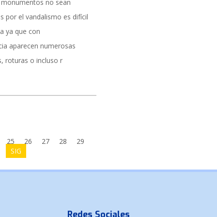
s monumentos no sean
 por el vandalismo es difícil
la ya que con
cia aparecen numerosas
, roturas o incluso r
25
26
27
28
29
SIG
Redes Sociales