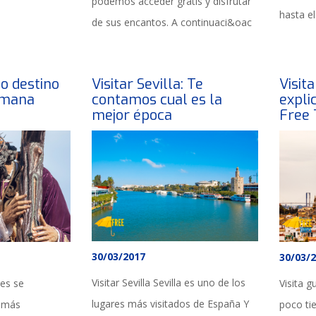
podemos acceder gratis y disfrutar
hasta e
de sus encantos. A continuaci&oac
do destino
Visitar Sevilla: Te
Visita
emana
contamos cual es la
expli
mejor época
Free 
30/03/2017
30/03/
Visitar Sevilla Sevilla es uno de los
ces se
Visita g
lugares más visitados de España Y
s más
poco ti