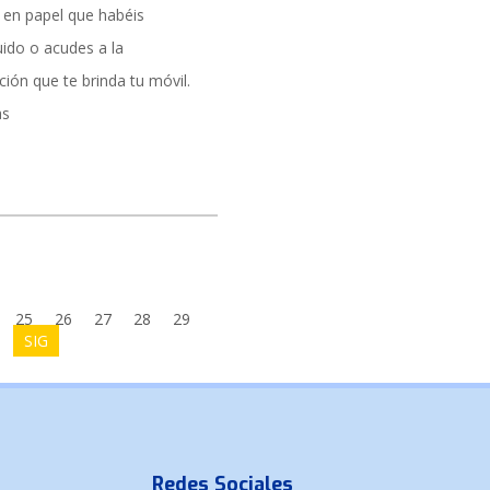
o en papel que habéis
ido o acudes a la
ión que te brinda tu móvil.
as
25
26
27
28
29
SIG
Redes Sociales