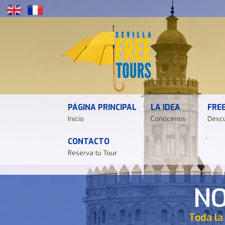
PÁGINA PRINCIPAL
LA IDEA
FRE
Inicio
Conócenos
Desc
CONTACTO
Reserva tu Tour
NO
NO
NO
NO
NO
Toda la
Toda la
Toda la
Toda la
Toda la