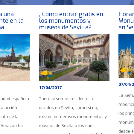
a una
¿Cómo entrar gratis en
Horar
nte en la
los monumentos y
Monum
ña
museos de Sevilla?
en S
07/04/
17/04/2017
La Sema
 ciudad española
Tanto si somos residentes o
modifica
ta acción
nacidos en Sevilla, como si no,
los pri
ento de la
existen numerosos monumentos y
monumen
a Amazon ha
museos de Sevilla a los que
desde e