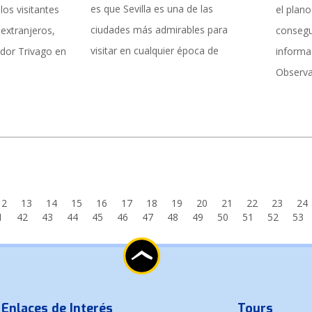
es que Sevilla es una de las
los visitantes
el plan
ciudades más admirables para
extranjeros,
consegu
visitar en cualquier época de
ador Trivago en
informac
Observ
12
13
14
15
16
17
18
19
20
21
22
23
24
1
42
43
44
45
46
47
48
49
50
51
52
53
Enlaces de Interés
Tours