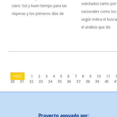
solicitados tanto por 
claro: Sol y buen tiempo para las
nacionales como los 
vísperas y los primeros días de
según indica el busc
el análisis que dis
PREV
1
2
3
4
5
6
7
8
9
10
11
30
31
32
33
34
35
36
37
38
39
40
4
Proyecto apoyado por: