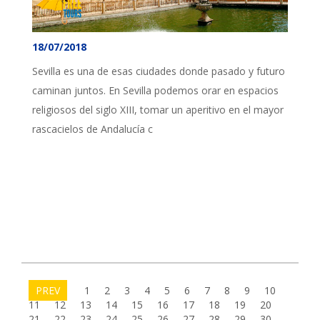
18/07/2018
Sevilla es una de esas ciudades donde pasado y futuro
caminan juntos. En Sevilla podemos orar en espacios
religiosos del siglo XIII, tomar un aperitivo en el mayor
rascacielos de Andalucía c
PREV
1
2
3
4
5
6
7
8
9
10
11
12
13
14
15
16
17
18
19
20
21
22
23
24
25
26
27
28
29
30